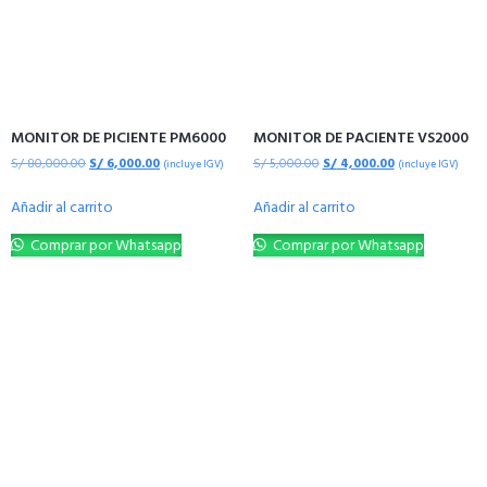
MONITOR DE PICIENTE PM6000
MONITOR DE PACIENTE VS2000
S/
80,000.00
S/
6,000.00
S/
5,000.00
S/
4,000.00
(incluye IGV)
(incluye IGV)
Añadir al carrito
Añadir al carrito
Comprar por Whatsapp
Comprar por Whatsapp