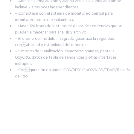
– Admite alarma audible y alarma visual. La alarma audible se
incluye 2 altavoces independientes.
– Conéctese con el sistema de monitoreo central para
monitoreo remoto e inalámbrico.
– Hasta 120 horas de lecturas de datos de tendencias que se
pueden almacenar para análisis y archivo.
– El diseño del módulo integrado garantiza la seguridad,
conabilidad y estabilidad del monitor.
– 5 modos de visualización: caracteres grandes, pantalla
OxyCRG, datos de tabla de tendencias y otras interfaces
múltiples.
– Conguración estándar: ECG/RESP/SpO2/NIBP/TEMP/Batería
de litio