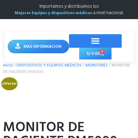
Importamos y distribuimos los
a nivel nacional.
Mejores Equipos y dispositivos médicos
MAS INFORMACION
0
S/
0.00
de Pedidos
Politicas de Privacidad
Inicio
/
DISPOSITIVOS Y EQUIPOS MEDICOS
/
MONITORES
/ MONITOR
DE PACIENTE PM5000
¡Oferta!
MONITOR DE