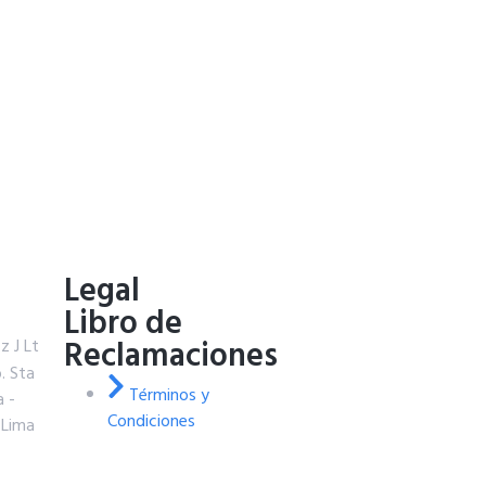
o
Legal
Libro de
Reclamaciones
z J Lt
. Sta
Términos y
a -
Condiciones
 Lima