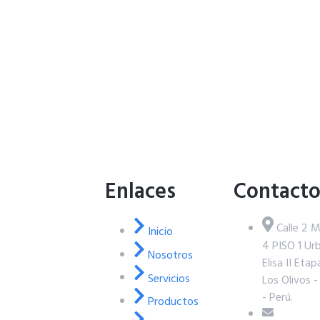
Enlaces
Contact
Calle 2 M
Inicio
4 PISO 1 Urb
Nosotros
Elisa II Etap
Servicios
Los Olivos -
- Perú.
Productos