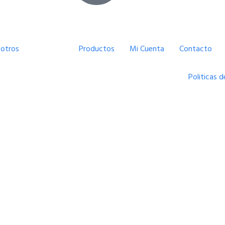
otros
Servicios
Productos
Mi Cuenta
Contacto
Politicas d
Servicios
Inicio
Servicios