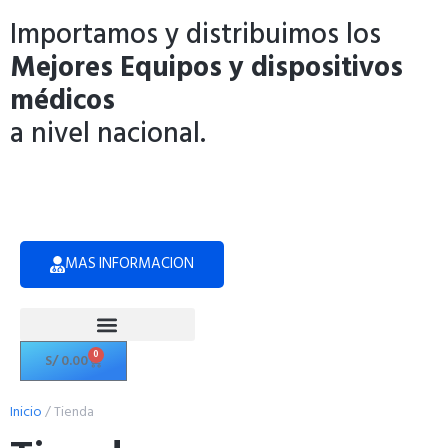
Importamos y distribuimos los
Mejores Equipos y dispositivos
médicos
a nivel nacional.
MAS INFORMACION
0
S/
0.00
Politicas de Privacidad
Inicio
/ Tienda