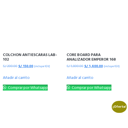
COLCHON ANTIESCARAS LAB-
CORE BOARD PARA
102
ANALIZADOR EMPEROR 168
S/
200.00
S/
150.00
S/
1,800.00
S/
1,400.00
(incluye IGV)
(incluye IGV)
Añadir al carrito
Añadir al carrito
Comprar por Whatsapp
Comprar por Whatsapp
¡Oferta!