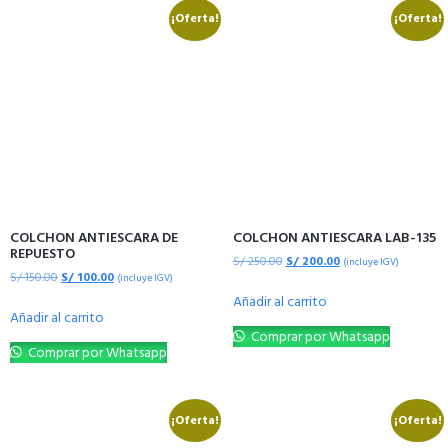
¡Oferta!
¡Oferta!
COLCHON ANTIESCARA DE
COLCHON ANTIESCARA LAB-135
REPUESTO
S/
250.00
S/
200.00
(incluye IGV)
S/
150.00
S/
100.00
(incluye IGV)
Añadir al carrito
Añadir al carrito
Comprar por Whatsapp
Comprar por Whatsapp
¡Oferta!
¡Oferta!