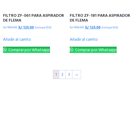
FILTRO ZF-061 PARA ASPIRADOR
FILTRO ZF-181 PARA ASPIRADOR
DE FLEMA
DE FLEMA
S/
150.00
S/
125.00
S/
150.00
S/
125.00
(incluye IGV)
(incluye IGV)
Añadir al carrito
Añadir al carrito
Comprar por Whatsapp
Comprar por Whatsapp
1
2
3
→