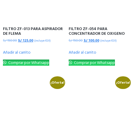
FILTRO ZF-013 PARA ASPIRADOR
FILTRO ZF-054 PARA
DE FLEMA
CONCENTRADOR DE OXIGENO
S/
150.00
S/
125.00
S/
150.00
S/
100.00
(incluye IGV)
(incluye IGV)
Añadir al carrito
Añadir al carrito
Comprar por Whatsapp
Comprar por Whatsapp
¡Oferta!
¡Oferta!