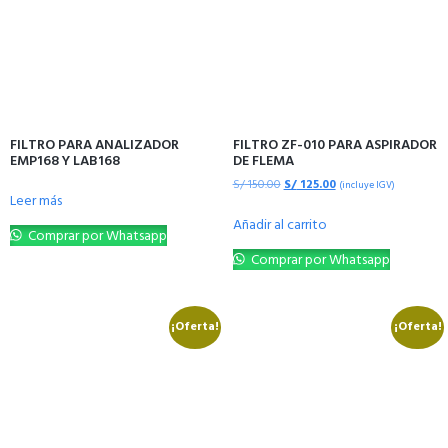
FILTRO PARA ANALIZADOR
FILTRO ZF-010 PARA ASPIRADOR
EMP168 Y LAB168
DE FLEMA
S/
150.00
S/
125.00
(incluye IGV)
Leer más
Añadir al carrito
Comprar por Whatsapp
Comprar por Whatsapp
¡Oferta!
¡Oferta!