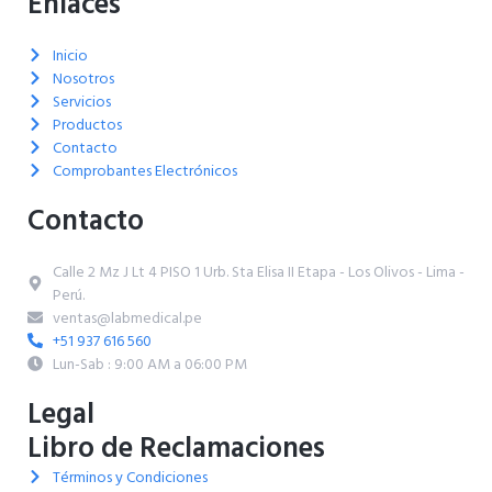
Enlaces
Inicio
Nosotros
Servicios
Productos
Contacto
Comprobantes Electrónicos
Contacto
Calle 2 Mz J Lt 4 PISO 1 Urb. Sta Elisa II Etapa - Los Olivos - Lima -
Perú.
ventas@labmedical.pe
+51 937 616 560
Lun-Sab : 9:00 AM a 06:00 PM
Legal
Libro de Reclamaciones
Términos y Condiciones