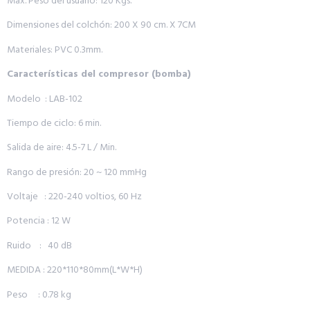
Max. Peso del usuario: 120 Kgs.
Dimensiones del colchón: 200 X 90 cm. X 7CM
Materiales: PVC 0.3mm.
Características del compresor (bomba)
Modelo : LAB-102
Tiempo de ciclo: 6 min.
Salida de aire: 4.5-7 L / Min.
Rango de presión: 20 ~ 120 mmHg
Voltaje : 220-240 voltios, 60 Hz
Potencia : 12 W
Ruido : 40 dB
MEDIDA : 220*110*80mm(L*W*H)
Peso : 0.78 kg