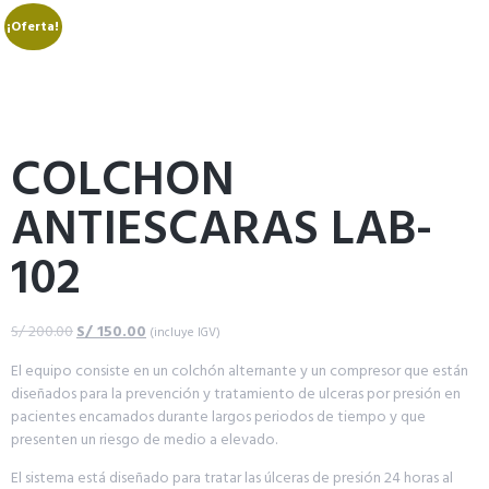
¡Oferta!
COLCHON
ANTIESCARAS LAB-
102
S/
200.00
S/
150.00
(incluye IGV)
El equipo consiste en un colchón alternante y un compresor que están
diseñados para la prevención y tratamiento de ulceras por presión en
pacientes encamados durante largos periodos de tiempo y que
presenten un riesgo de medio a elevado.
El sistema está diseñado para tratar las úlceras de presión 24 horas al