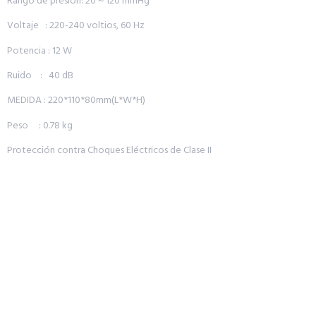
Rango de presión: 20 ~ 120 mmHg
Voltaje : 220-240 voltios, 60 Hz
Potencia : 12 W
Ruido : 40 dB
MEDIDA : 220*110*80mm(L*W*H)
Peso : 0.78 kg
Protección contra Choques Eléctricos de Clase II