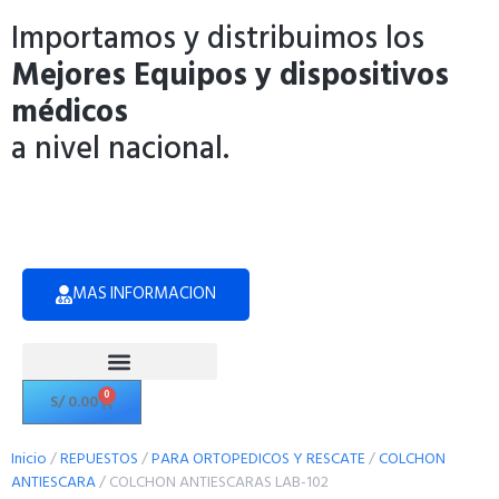
Importamos y distribuimos los
Mejores Equipos y dispositivos
médicos
a nivel nacional.
MAS INFORMACION
0
S/
0.00
Politicas de Privacidad
Inicio
/
REPUESTOS
/
PARA ORTOPEDICOS Y RESCATE
/
COLCHON
ANTIESCARA
/ COLCHON ANTIESCARAS LAB-102