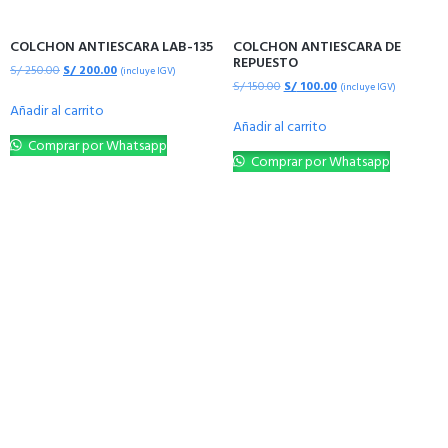
COLCHON ANTIESCARA LAB-135
COLCHON ANTIESCARA DE
REPUESTO
S/
250.00
S/
200.00
(incluye IGV)
S/
150.00
S/
100.00
(incluye IGV)
Añadir al carrito
Añadir al carrito
Comprar por Whatsapp
Comprar por Whatsapp