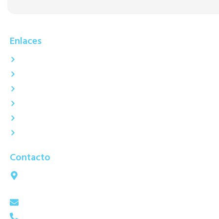
Enlaces
Inicio
Nosotros
Servicios
Productos
Contacto
Comprobantes Electrónicos
Contacto
Calle 2 Mz J Lt 4 PISO 1 Urb. Sta Elisa II Etapa -
Los Olivos - Lima - Perú.
ventas@labmedical.pe
+51 937 616 560