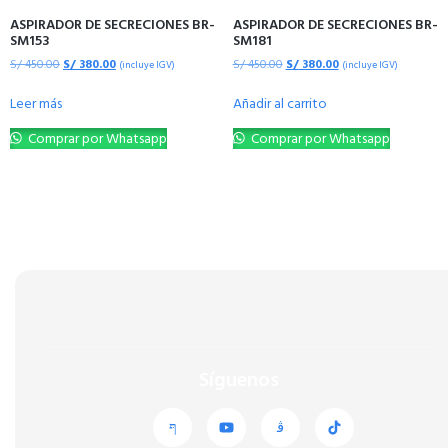
ASPIRADOR DE SECRECIONES BR-
ASPIRADOR DE SECRECIONES BR-
SM153
SM181
S/
450.00
S/
380.00
S/
450.00
S/
380.00
(incluye IGV)
(incluye IGV)
Leer más
Añadir al carrito
Comprar por Whatsapp
Comprar por Whatsapp
Síguenos