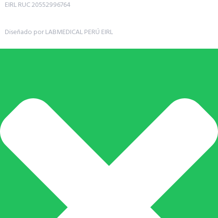
EIRL RUC 20552996764
Diseñado por LABMEDICAL PERÚ EIRL