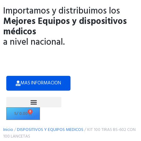
Importamos y distribuimos los
Mejores Equipos y dispositivos
médicos
a nivel nacional.
MAS INFORMACION
0
S/
0.00
Politicas de Privacidad
Inicio
/
DISPOSITIVOS Y EQUIPOS MEDICOS
/ KIT 100 TIRAS BS-602 CON
100 LANCETAS