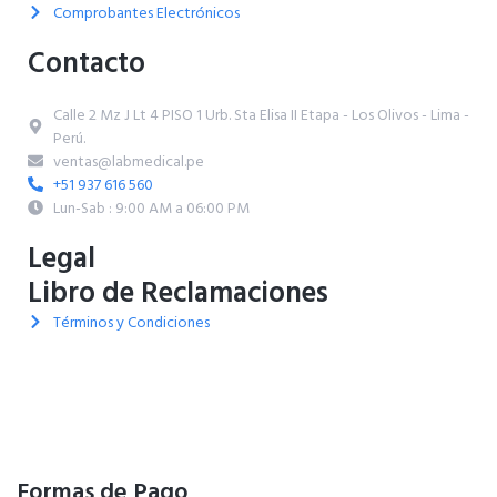
Comprobantes Electrónicos
Contacto
Calle 2 Mz J Lt 4 PISO 1 Urb. Sta Elisa II Etapa - Los Olivos - Lima -
Perú.
ventas@labmedical.pe
+51 937 616 560
Lun-Sab : 9:00 AM a 06:00 PM
Legal
Libro de Reclamaciones
Términos y Condiciones
Formas de Pago