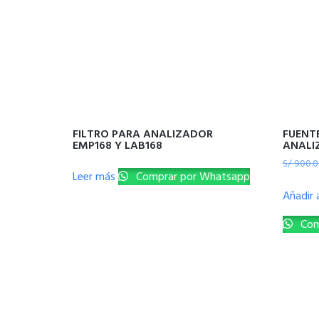
FILTRO PARA ANALIZADOR
FUENT
EMP168 Y LAB168
ANALI
S/
900.0
Leer más
Comprar por Whatsapp
Añadir a
Com