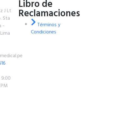
Libro de
Reclamaciones
z J Lt
. Sta
Términos y
a -
Condiciones
 Lima
medical.pe
616
: 9:00
0 PM