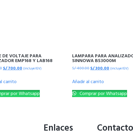
E DE VOLTAJE PARA
LAMPARA PARA ANALIZAD
ZADOR EMP168 Y LAB168
SINNOWA BS3000M
0
S/
700.00
S/
400.00
S/
300.00
(incluye IGV)
(incluye IGV)
l carrito
Añadir al carrito
prar por Whatsapp
Comprar por Whatsapp
Enlaces
Contact