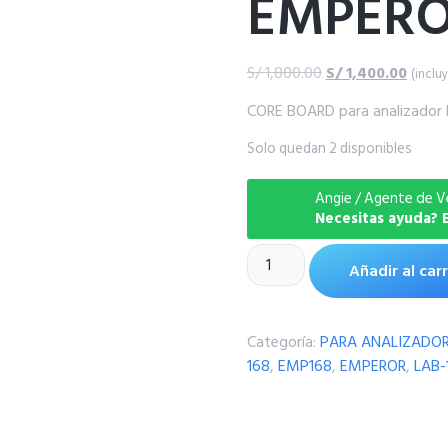
EMPERO
S/
1,800.00
S/
1,400.00
(inclu
CORE BOARD para analizado
Solo quedan 2 disponibles
Angie / Agente de V
Necesitas ayuda?
Añadir al carr
Categoría:
PARA ANALIZADOR
168
,
EMP168
,
EMPEROR
,
LAB-