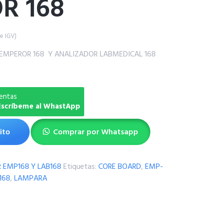
R 168
ye IGV)
r EMPEROR 168 Y ANALIZADOR LABMEDICAL 168
entas
 Escríbeme al WhastApp
ito
Comprar por Whatsapp
 EMP168 Y LAB168
Etiquetas:
CORE BOARD
,
EMP-
168
,
LAMPARA