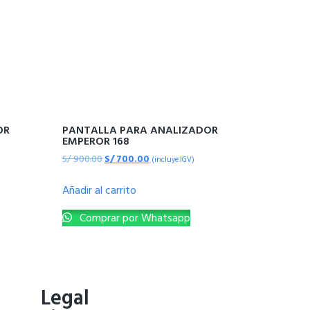
OR
PANTALLA PARA ANALIZADOR
EMPEROR 168
S/
900.00
S/
700.00
(incluye IGV)
Añadir al carrito
Comprar por Whatsapp
o
Legal