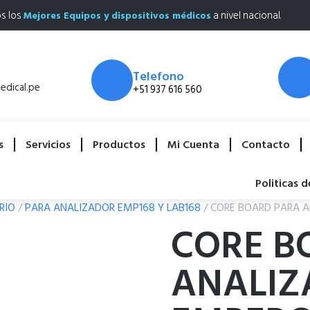
os los
a nivel nacional.
Mejores Equipos y dispositivos médicos
Telefono
dical.pe
+51 937 616 560
s
Servicios
Productos
Mi Cuenta
Contacto
Politicas 
RIO
/
PARA ANALIZADOR EMP168 Y LAB168
/ CORE BOARD PARA 
CORE B
ANALIZ