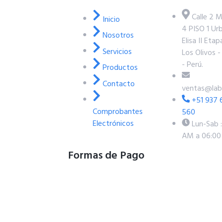
Calle 2 M
Inicio
4 PISO 1 Urb
Nosotros
Elisa II Etap
Servicios
Los Olivos -
- Perú.
Productos
Contacto
ventas@lab
+51 937 
Comprobantes
560
Electrónicos
Lun-Sab 
AM a 06:0
Formas de Pago