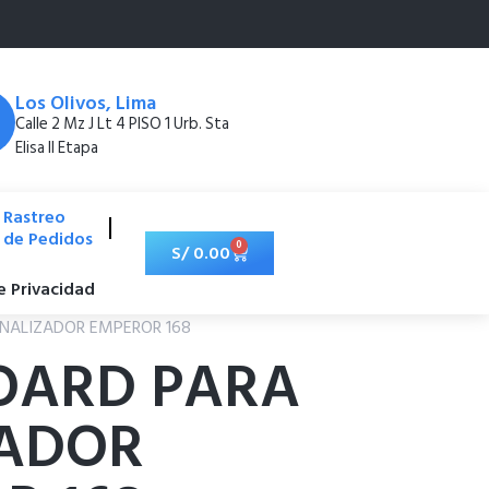
Los Olivos, Lima
Calle 2 Mz J Lt 4 PISO 1 Urb. Sta
Elisa II Etapa
Rastreo
de Pedidos
0
S/
0.00
de Privacidad
ANALIZADOR EMPEROR 168
OARD PARA
ADOR