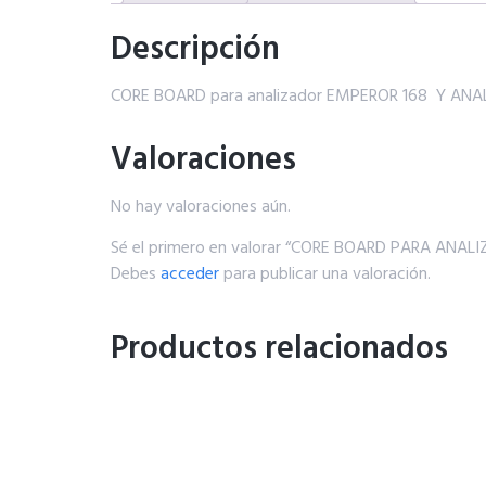
Descripción
CORE BOARD para analizador EMPEROR 168 Y AN
Valoraciones
No hay valoraciones aún.
Sé el primero en valorar “CORE BOARD PARA ANA
Debes
acceder
para publicar una valoración.
Productos relacionados