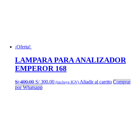
¡Oferta!
LAMPARA PARA ANALIZADOR
EMPEROR 168
El
El
S/
400.00
S/
300.00
Añadir al carrito
Comprar
(incluye IGV)
precio
precio
por Whatsapp
original
actual
era:
es:
S/ 400.00.
S/ 300.00.