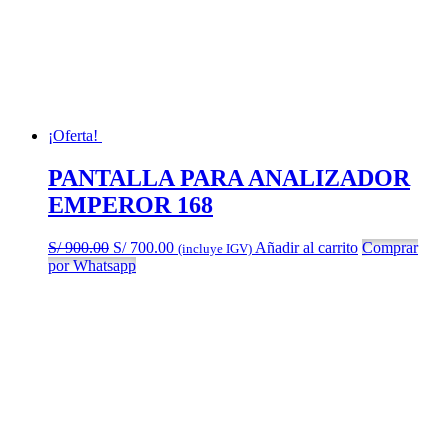
¡Oferta!
PANTALLA PARA ANALIZADOR
EMPEROR 168
El
El
S/
900.00
S/
700.00
Añadir al carrito
Comprar
(incluye IGV)
precio
precio
por Whatsapp
original
actual
era:
es:
S/ 900.00.
S/ 700.00.