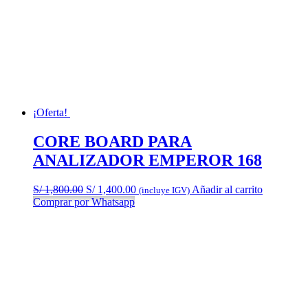
¡Oferta!
CORE BOARD PARA
ANALIZADOR EMPEROR 168
El
El
S/
1,800.00
S/
1,400.00
Añadir al carrito
(incluye IGV)
precio
precio
Comprar por Whatsapp
original
actual
era:
es:
S/ 1,800.00.
S/ 1,400.00.