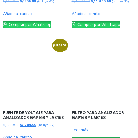
S/
400.00
S/
300.00
S/
1,800.00
S/
1,400.00
(incluye IGV)
(incluye IGV)
Añadir al carrito
Añadir al carrito
Comprar por Whatsapp
Comprar por Whatsapp
¡Oferta!
FUENTE DE VOLTAJE PARA
FILTRO PARA ANALIZADOR
ANALIZADOR EMP168 Y LAB168
EMP168 Y LAB168
S/
900.00
S/
700.00
(incluye IGV)
Leer más
Añadir al carrito