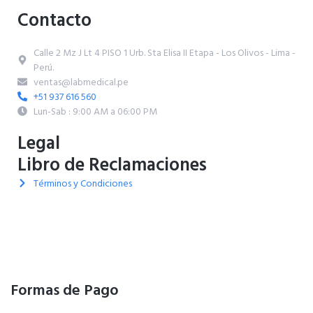
Contacto
Calle 2 Mz J Lt 4 PISO 1 Urb. Sta Elisa II Etapa - Los Olivos - Lima -
Perú.
ventas@labmedical.pe
+51 937 616 560
Lun-Sab : 9:00 AM a 06:00 PM
Legal
Libro de Reclamaciones
Términos y Condiciones
Formas de Pago