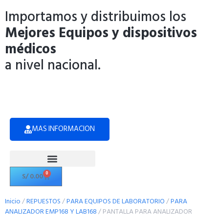
Importamos y distribuimos los
Mejores Equipos y dispositivos
médicos
a nivel nacional.
MAS INFORMACION
0
S/
0.00
Politicas de Privacidad
Inicio
/
REPUESTOS
/
PARA EQUIPOS DE LABORATORIO
/
PARA
ANALIZADOR EMP168 Y LAB168
/ PANTALLA PARA ANALIZADOR