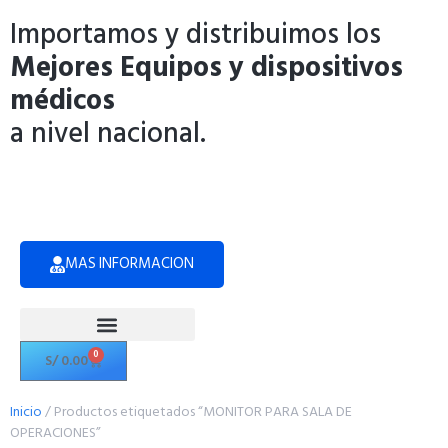
Importamos y distribuimos los
Mejores Equipos y dispositivos
médicos
a nivel nacional.
MAS INFORMACION
0
S/
0.00
Politicas de Privacidad
Inicio
/ Productos etiquetados “MONITOR PARA SALA DE
OPERACIONES”