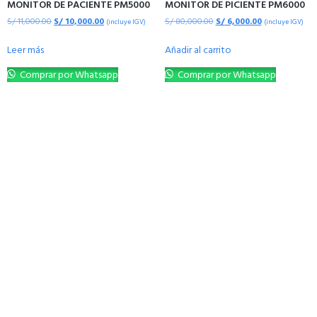
MONITOR DE PACIENTE PM5000
MONITOR DE PICIENTE PM6000
S/
11,000.00
S/
10,000.00
S/
80,000.00
S/
6,000.00
(incluye IGV)
(incluye IGV)
Leer más
Añadir al carrito
Comprar por Whatsapp
Comprar por Whatsapp