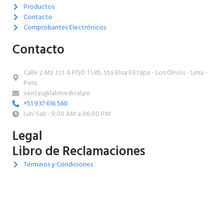
Productos
Contacto
Comprobantes Electrónicos
Contacto
Calle 2 Mz J Lt 4 PISO 1 Urb. Sta Elisa II Etapa - Los Olivos - Lima -
Perú.
ventas@labmedical.pe
+51 937 616 560
Lun-Sab : 9:00 AM a 06:00 PM
Legal
Libro de Reclamaciones
Términos y Condiciones