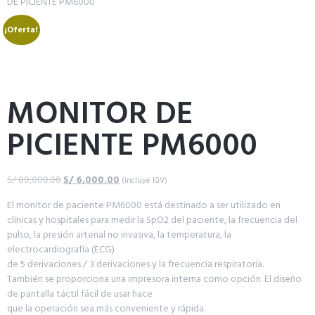
DE PICIENTE PM6000
¡Oferta!
MONITOR DE
PICIENTE PM6000
S/
80,000.00
S/
6,000.00
(incluye IGV)
El monitor de paciente PM6000 está destinado a ser utilizado en
clínicas y hospitales para medir la SpO2 del paciente, la frecuencia del
pulso, la presión arterial no invasiva, la temperatura, la
electrocardiografía (ECG)
de 5 derivaciones / 3 derivaciones y la frecuencia respiratoria.
También se proporciona una impresora interna como opción. El diseño
de pantalla táctil fácil de usar hace
que la operación sea más conveniente y rápida.