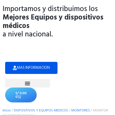
Importamos y distribuimos los
Mejores Equipos y dispositivos
médicos
a nivel nacional.
MAS INFORMACION
Politicas de Privacidad
S/
0.00
0
Inicio
/
DISPOSITIVOS Y EQUIPOS MEDICOS
/
MONITORES
/ MONITOR