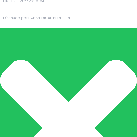
EIRL RUC 20552996764
Diseñado por LABMEDICAL PERÚ EIRL