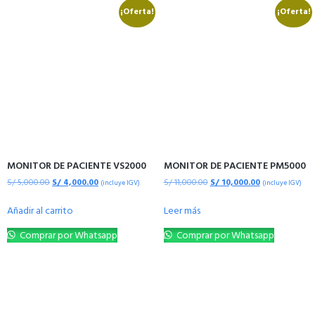
¡Oferta!
¡Oferta!
MONITOR DE PACIENTE VS2000
MONITOR DE PACIENTE PM5000
S/
5,000.00
S/
4,000.00
S/
11,000.00
S/
10,000.00
(incluye IGV)
(incluye IGV)
Añadir al carrito
Leer más
Comprar por Whatsapp
Comprar por Whatsapp