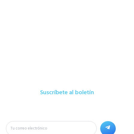
Formas de
Pago
Suscríbete al boletín
Si deseas que te enviemos los últimos equipos y ofertas,
déjanos tu correo electronico.