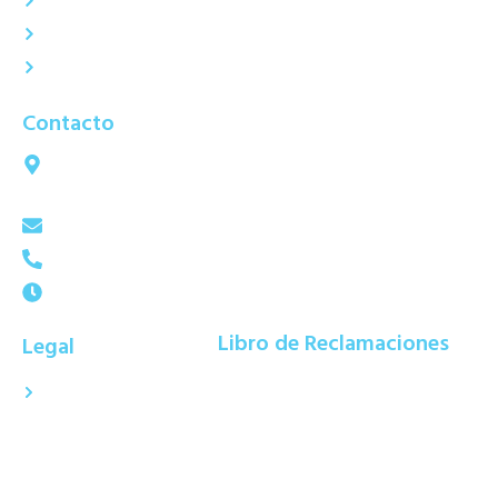
Productos
Contacto
Comprobantes Electrónicos
Contacto
Calle 2 Mz J Lt 4 PISO 1 Urb. Sta Elisa II Etapa -
Los Olivos - Lima - Perú.
ventas@labmedical.pe
+51 937 616 560
Lun-Sab : 9:00 AM a 06:00 PM
Libro de Reclamaciones
Legal
Términos y Condiciones