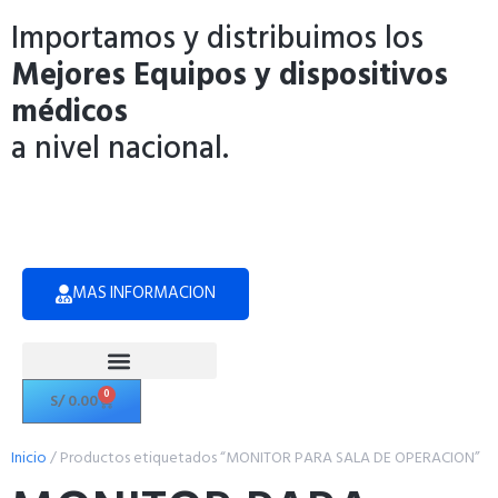
Importamos y distribuimos los
Mejores Equipos y dispositivos
médicos
a nivel nacional.
MAS INFORMACION
0
S/
0.00
Politicas de Privacidad
Inicio
/ Productos etiquetados “MONITOR PARA SALA DE OPERACION”