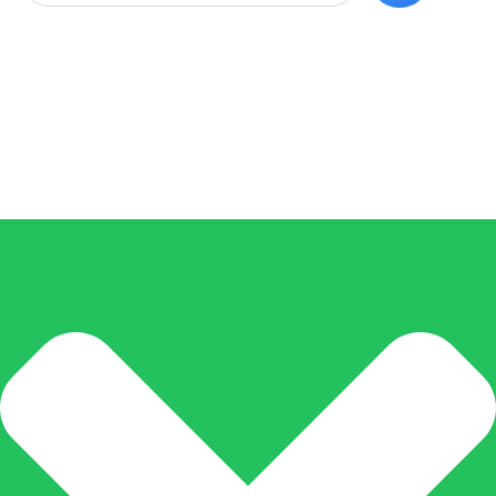
Copyright © 2026. Todos los Derechos Reservados.
LABMEDICAL
PERÚ EIRL RUC 20552996764
Diseñado por LABMEDICAL PERÚ EIRL