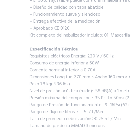
– El botón ajustable puede controlar la niebla alta 
– Diseño de calidad con tapa abatible
– Funcionamiento suave y silencioso
– Entrega efectiva de la medicación
– Aprobado CE 0120
Kit completo del nebulizador incluido: 01 Mascarill
.
Especificación Técnica
Requisitos eléctricos Energía: 220 V / 60Hz
Consumo de energía Inferior a 60W
Corriente nominal Inferior a 0.70A
Dimensiones Longitud 270 mm × Ancho 160 mm ×
Peso 1.8 kg( 3.96 lbs)
Nivel de presión acústica (ruido): 58 dB(A) a 1 metr
Presión máxima del compresor : 35 Psi to 50psi (2
Rango de Presión de funcionamiento: 9~16Psi (62k
Rango de flujo de litros : 5-7 L/Min
Tasa de promedio nebulización: ≥0.25 ml / Min
Tamaño de partícula MMAD 3 microns