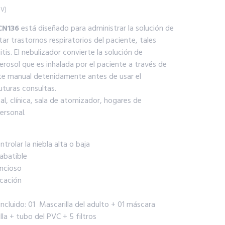
GV)
CN136
está diseñado para administrar la solución de
ar trastornos respiratorios del paciente, tales
is. El nebulizador convierte la solución de
erosol que es inhalada por el paciente a través de
ste manual detenidamente antes de usar el
uturas consultas.
al, clínica, sala de atomizador, hogares de
ersonal.
trolar la niebla alta o baja
abatible
encioso
icación
incluido: 01 Mascarilla del adulto + 01 máscara
la + tubo del PVC + 5 filtros