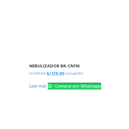
NEBULIZADOR BR-CN116
S/
200.00
S/
170.00
(incluye IGV)
Leer más
Comprar por Whatsapp