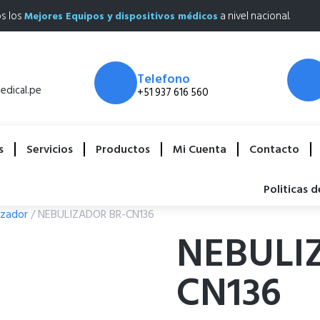
os los
a nivel nacional.
Mejores Equipos y dispositivos médicos
Telefono
dical.pe
+51 937 616 560
s
Servicios
Productos
Mi Cuenta
Contacto
Politicas 
izador
/ NEBULIZADOR BR-CN136
NEBULI
CN136