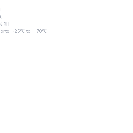
l
0℃
% RH
nsporte -25℃ to ﹢70℃