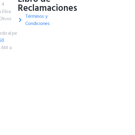
t 4
Reclamaciones
 Elisa
Términos y
Olivos
Condiciones
dical.pe
60
0 AM a