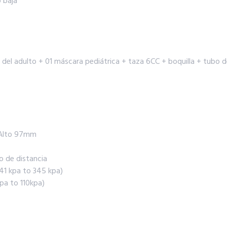
o baja
a del adulto + 01 máscara pediátrica + taza 6CC + boquilla + tubo de
 Alto 97mm
o de distancia
41 kpa to 345 kpa)
pa to 110kpa)