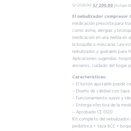
S/
250.00
S/
200.00
(incluye I
El nebulizador compresor 
medicación prescrita para trat
como asma, alergias y bronquit
medicación en una niebla en a
la boquilla o máscaras. Lea e
nebulizador y guárdelo para f
Aplicaciones sugeridas: hospit
ancianos, cuidado del hogar p
Caracteristicas:
– El botón ajustable puede con
– Diseño de calidad con tapa 
– Funcionamiento suave y sil
– Entrega efectiva de la med
– Aprobado CE 0120
Kit completo del nebulizador 
pediátrica + taza 6CC + boquil