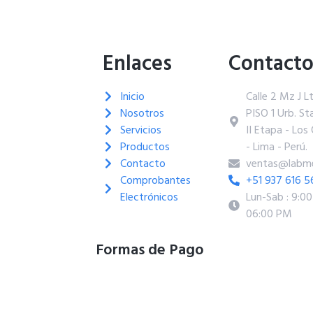
Enlaces
Contact
Inicio
Calle 2 Mz J L
Nosotros
PISO 1 Urb. Sta
Servicios
II Etapa - Los 
Productos
- Lima - Perú.
Contacto
ventas@labme
Comprobantes
+51 937 616 5
Electrónicos
Lun-Sab : 9:0
06:00 PM
Formas de Pago