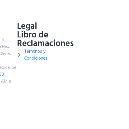
o
Legal
Libro de
t 4
Reclamaciones
 Elisa
Términos y
Olivos
Condiciones
dical.pe
60
0 AM a