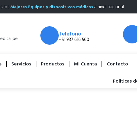
os los
a nivel nacional.
Mejores Equipos y dispositivos médicos
Telefono
dical.pe
+51 937 616 560
s
Servicios
Productos
Mi Cuenta
Contacto
Politicas 