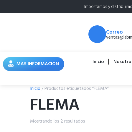
Importamos y distribuim
Correo
ventas@labme
Inicio
Nosotro
MAS INFORMACION
Inicio
/ Productos etiquetados “FLEMA”
FLEMA
Mostrando los 2 resultados