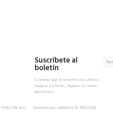
Suscríbete al
boletín
Si deseas que te enviemos los últimos
equipos y ofertas, déjanos tu correo
electronico.
 PERÚ EIRL RUC
Diseñado por LABMEDICAL PERÚ EIRL