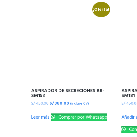
¡Oferta!
ASPIRADOR DE SECRECIONES BR-
ASPIRA
SM153
SM181
S/
450.00
S/
380.00
S/
450.0
(incluye IGV)
Leer más
Comprar por Whatsapp
Añadir a
Com