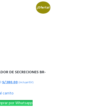
¡Oferta!
DOR DE SECRECIONES BR-
0
S/
380.00
(incluye IGV)
l carrito
prar por Whatsapp