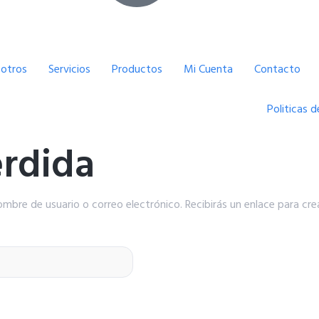
otros
Servicios
Productos
Mi Cuenta
Contacto
Politicas d
rdida
ombre de usuario o correo electrónico. Recibirás un enlace para cr