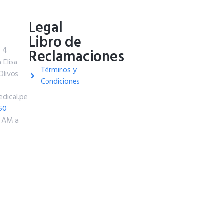
o
Legal
Libro de
t 4
Reclamaciones
 Elisa
Términos y
Olivos
Condiciones
dical.pe
60
0 AM a