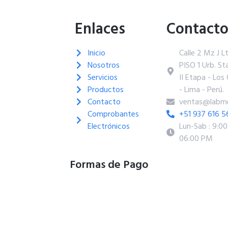
Enlaces
Contact
Inicio
Calle 2 Mz J L
Nosotros
PISO 1 Urb. Sta
Servicios
II Etapa - Los 
Productos
- Lima - Perú.
Contacto
ventas@labme
Comprobantes
+51 937 616 5
Electrónicos
Lun-Sab : 9:0
06:00 PM
Formas de Pago