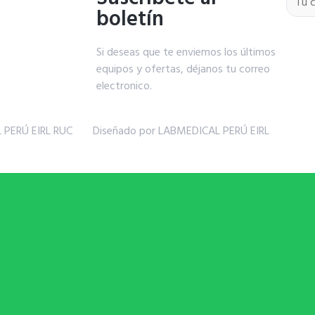
boletín
Si deseas que te enviemos los últimos
equipos y ofertas, déjanos tu correo
electronico.
 PERÚ EIRL RUC
Diseñado por LABMEDICAL PERÚ EIRL