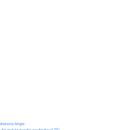
Asesora Angie
¿En qué te puedo ayudar hoy? 😊"