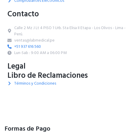
Comprobantes Electrónicos
Contacto
Calle 2 Mz J Lt 4 PISO 1 Urb. Sta Elisa II Etapa - Los Olivos - Lima -
Perú.
ventas@labmedical.pe
+51 937 616 560
Lun-Sab : 9:00 AM a 06:00 PM
Legal
Libro de Reclamaciones
Términos y Condiciones
Formas de Pago