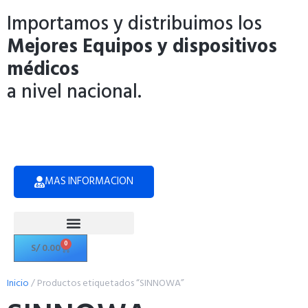
Importamos y distribuimos los
Mejores Equipos y dispositivos
médicos
a nivel nacional.
MAS INFORMACION
0
S/
0.00
Politicas de Privacidad
Inicio
/ Productos etiquetados “SINNOWA”