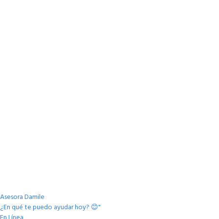
Asesora Damile
¿En qué te puedo ayudar hoy? 😊"
En Línea