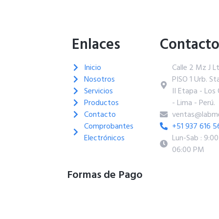
Enlaces
Contact
Inicio
Calle 2 Mz J L
Nosotros
PISO 1 Urb. Sta
Servicios
II Etapa - Los 
Productos
- Lima - Perú.
Contacto
ventas@labme
Comprobantes
+51 937 616 5
Electrónicos
Lun-Sab : 9:0
06:00 PM
Formas de Pago