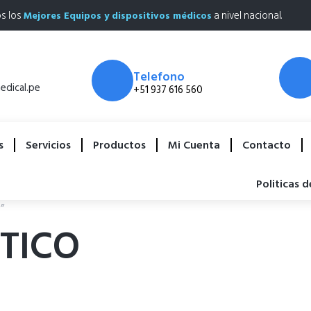
os los
a nivel nacional.
Mejores Equipos y dispositivos médicos
Telefono
dical.pe
+51 937 616 560
s
Servicios
Productos
Mi Cuenta
Contacto
Politicas 
”
TICO