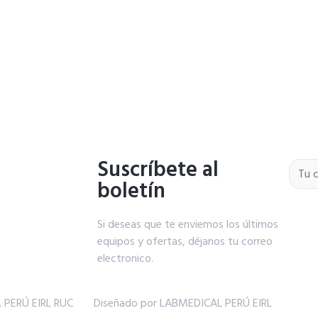
Suscríbete al
boletín
Si deseas que te enviemos los últimos
equipos y ofertas, déjanos tu correo
electronico.
 PERÚ EIRL RUC
Diseñado por LABMEDICAL PERÚ EIRL