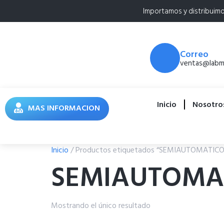
Importamos y distribuim
Correo
ventas@labme
Inicio
Nosotro
MAS INFORMACION
Inicio
/ Productos etiquetados “SEMIAUTOMATICO
SEMIAUTOMA
Mostrando el único resultado