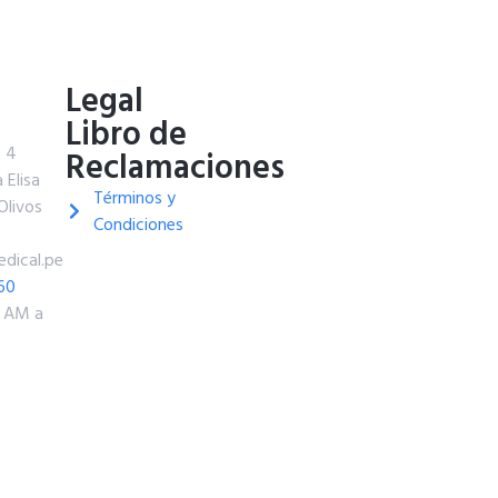
o
Legal
Libro de
t 4
Reclamaciones
 Elisa
Términos y
Olivos
Condiciones
dical.pe
60
0 AM a