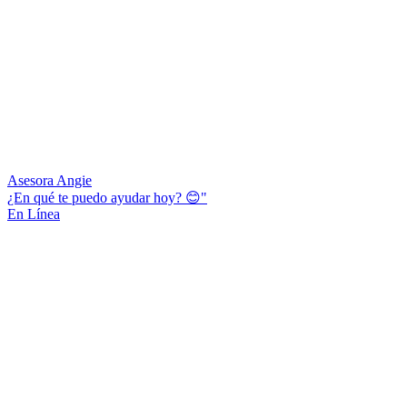
Asesora Angie
¿En qué te puedo ayudar hoy? 😊"
En Línea