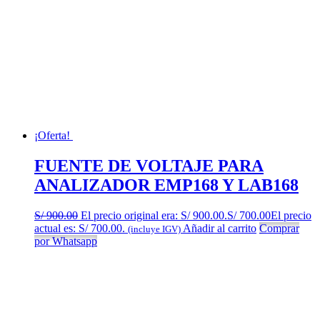
¡Oferta!
FUENTE DE VOLTAJE PARA
ANALIZADOR EMP168 Y LAB168
S/
900.00
El precio original era: S/ 900.00.
S/
700.00
El precio
actual es: S/ 700.00.
Añadir al carrito
Comprar
(incluye IGV)
por Whatsapp