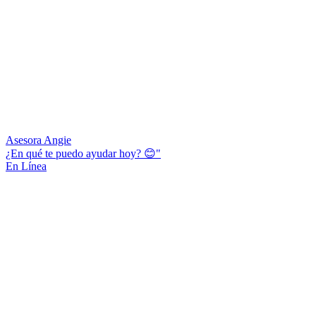
Asesora Angie
¿En qué te puedo ayudar hoy? 😊"
En Línea