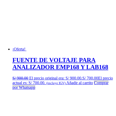
¡Oferta!
FUENTE DE VOLTAJE PARA
ANALIZADOR EMP168 Y LAB168
S/
900.00
El precio original era: S/ 900.00.
S/
700.00
El precio
actual es: S/ 700.00.
Añadir al carrito
Comprar
(incluye IGV)
por Whatsapp