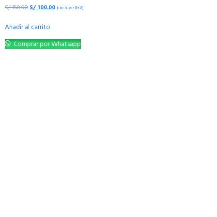
S/
150.00
S/
100.00
(incluye IGV)
Añadir al carrito
Comprar por Whatsapp