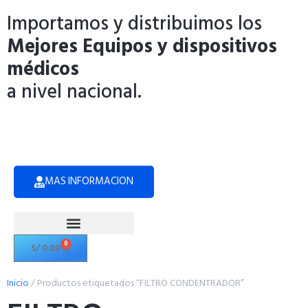
Importamos y distribuimos los
Mejores Equipos y dispositivos
médicos
a nivel nacional.
MAS INFORMACION
0
S/
0.00
Politicas de Privacidad
Inicio
/ Productos etiquetados “FILTRO CONDENTRADOR”