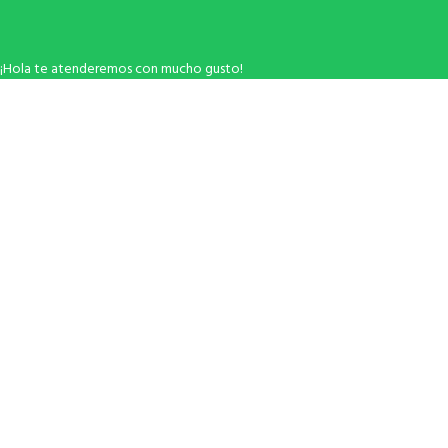
¡Hola te atenderemos con mucho gusto!