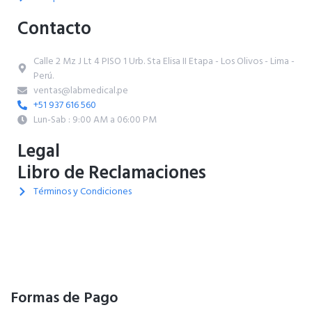
Contacto
Calle 2 Mz J Lt 4 PISO 1 Urb. Sta Elisa II Etapa - Los Olivos - Lima -
Perú.
ventas@labmedical.pe
+51 937 616 560
Lun-Sab : 9:00 AM a 06:00 PM
Legal
Libro de Reclamaciones
Términos y Condiciones
Formas de Pago