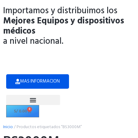
Importamos y distribuimos los
Mejores Equipos y dispositivos
médicos
a nivel nacional.
MAS INFORMACION
0
S/
0.00
Politicas de Privacidad
Inicio
/ Productos etiquetados “BS3000M”