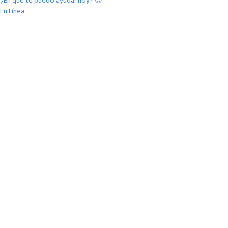
¿En qué te puedo ayudar hoy? 😊"
En Línea