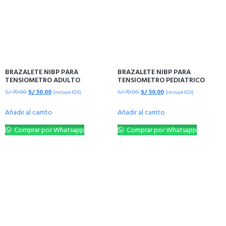
BRAZALETE NIBP PARA
BRAZALETE NIBP PARA
TENSIOMETRO ADULTO
TENSIOMETRO PEDIATRICO
S/
70.00
S/
50.00
S/
70.00
S/
50.00
(incluye IGV)
(incluye IGV)
Añadir al carrito
Añadir al carrito
Comprar por Whatsapp
Comprar por Whatsapp